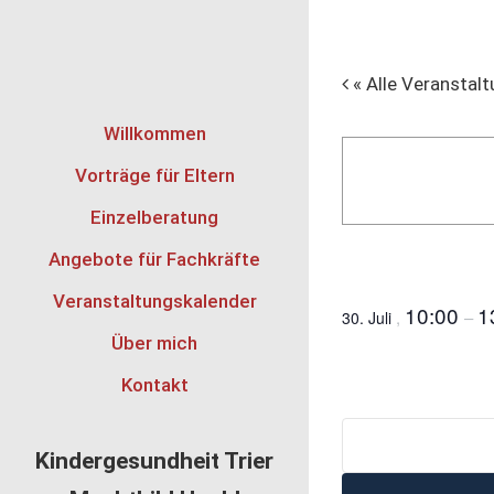
Zum
Inhalt
springen
« Alle Veranstal
Willkommen
Vorträge für Eltern
Einzelberatung
Erste Hilf
Angebote für Fachkräfte
Veranstaltungskalender
10:00
1
,
–
30. Juli
Über mich
Kontakt
Kindergesundheit Trier