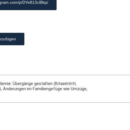
tagram.com/p/DYe813cIBkp/
nzufügen
mie: Übergänge gestalten (Kitaeintritt,
t, Änderungen im Familiengefüge wie Umzüge,