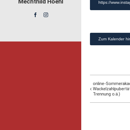
Mechthild Hoehl
https://www.ins
Zum Kalender hi
online-Sommerakade
Wackelzahlpubertä
Trennung o.ä.)