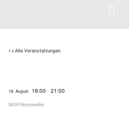
Zum
Inhalt
Tog
springen
Navi
Will
« Alle Veranstaltungen
Vorträge
Richtig reagieren bei
Kindernotfällen
Einzel
18:00
21:00
,
–
18. August
Angebote f
MGH Nonnweiler
Veranstalt