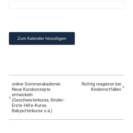
Übe
Ko
Zum Kalender hinzufügen
online Sommerakademie:
Richtig reagieren bei
Neue Kurskonzepte
Kindernotfällen
entwickeln
(Geschwisterkurse, Kinder-
Erste-Hilfe-Kurse,
Babysitterkurse o.ä.)