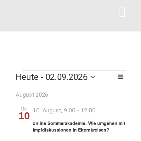
Zum
Inhalt
Tog
springen
Navi
Willkommen
Vorträge für Eltern
Veranstaltungen
Heute
 - 
02.09.2026
Vera
Verans
Suche
Liste
Einzelberatung
Datum
Ansi
Suche
wählen.
August 2026
Navi
und
Angebote für Fachkräfte
Mo.
10. August, 9:00
-
12:00
10
Ansich
online Sommerakademie: Wie umgehen mit
Naviga
Impfdiskussionen in Elternkreisen?
Veranstaltungskalender