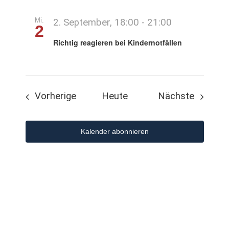
Mi.
2. September, 18:00
-
21:00
2
Richtig reagieren bei Kindernotfällen
Veranstaltungen
Veranst
Vorherige
Heute
Nächste
Kalender abonnieren