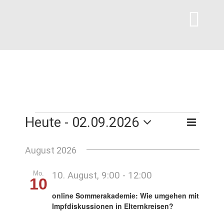
Zum
Inhalt
Tog
springen
Navi
Willkommen
Vorträge für Eltern
Veranstaltungen
Heute
 - 
02.09.2026
Vera
Verans
Suche
Liste
Einzelberatung
Datum
Ansi
Suche
wählen.
August 2026
Navi
und
Angebote für Fachkräfte
Mo.
10. August, 9:00
-
12:00
10
Ansich
online Sommerakademie: Wie umgehen mit
Naviga
Impfdiskussionen in Elternkreisen?
Veranstaltungskalender