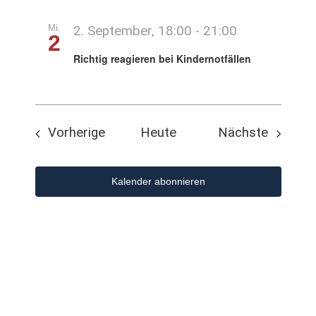
Mi.
2. September, 18:00
-
21:00
2
Richtig reagieren bei Kindernotfällen
Veranstaltungen
Veranst
Vorherige
Heute
Nächste
Kalender abonnieren